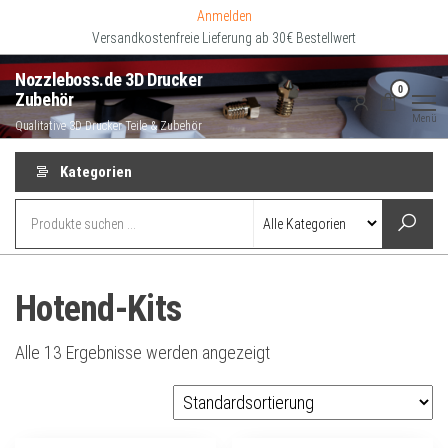
Zum
Anmelden
Inhalt
Versandkostenfreie Lieferung ab 30€ Bestellwert
springen
Nozzleboss.de 3D Drucker
0
Zubehör
Menü
Qualitative 3D Drucker Teile & Zubehör
Kategorien
Hotend-Kits
Alle 13 Ergebnisse werden angezeigt