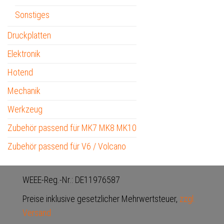
Sonstiges
Druckplatten
Elektronik
Hotend
Mechanik
Werkzeug
Zubehör passend für MK7 MK8 MK10
Zubehör passend für V6 / Volcano
WEEE-Reg.-Nr.: DE11976587
Preise inklusive gesetzlicher Mehrwertsteuer,
zzgl.
Versand