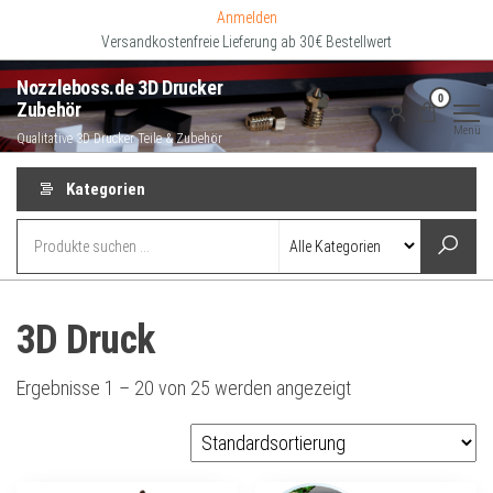
Zum
Anmelden
Inhalt
Versandkostenfreie Lieferung ab 30€ Bestellwert
springen
Nozzleboss.de 3D Drucker
0
Zubehör
Menü
Qualitative 3D Drucker Teile & Zubehör
Kategorien
3D Druck
Ergebnisse 1 – 20 von 25 werden angezeigt