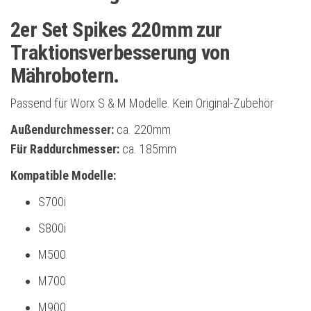
&
v
2er Set Spikes 220mm zur
M
e
Mähroboter
Traktionsverbesserung von
:
Menge
Mährobotern.
Passend für Worx S & M Modelle. Kein Original-Zubehör
Außendurchmesser:
ca. 220mm
Für Raddurchmesser:
ca. 185mm
Kompatible Modelle:
S700i
S800i
M500
M700
M900