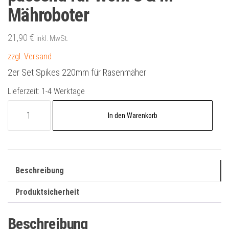
Mähroboter
21,90
€
inkl. MwSt.
zzgl. Versand
2er Set Spikes 220mm für Rasenmäher
Lieferzeit:
1-4 Werktage
2er
A
In den Warenkorb
Set
l
Spikes
t
220mm
e
orange
r
Beschreibung
passend
n
für
Produktsicherheit
a
Worx
t
Beschreibung
S
i