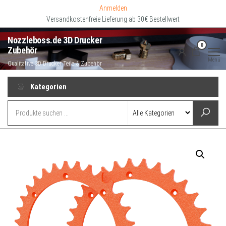
Zum
Anmelden
Inhalt
Versandkostenfreie Lieferung ab 30€ Bestellwert
springen
Nozzleboss.de 3D Drucker
0
Zubehör
Menü
Qualitative 3D Drucker Teile & Zubehör
Kategorien