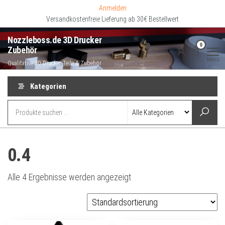
Zum
Anmelden
Inhalt
Versandkostenfreie Lieferung ab 30€ Bestellwert
springen
Nozzleboss.de 3D Drucker
0
Zubehör
Menü
Qualitative 3D Drucker Teile & Zubehör
Kategorien
0.4
Alle 4 Ergebnisse werden angezeigt