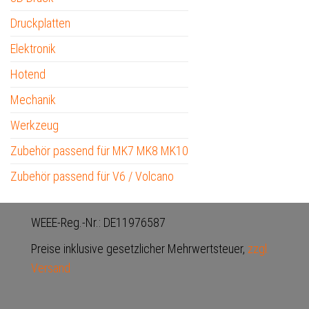
Druckplatten
Elektronik
Hotend
Mechanik
Werkzeug
Zubehör passend für MK7 MK8 MK10
Zubehör passend für V6 / Volcano
WEEE-Reg.-Nr.: DE11976587
Preise inklusive gesetzlicher Mehrwertsteuer,
zzgl.
Versand