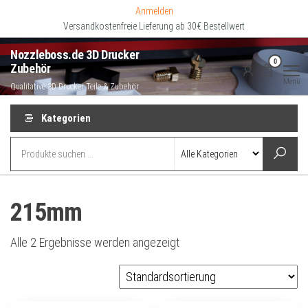
Zum
Anmelden
Inhalt
Versandkostenfreie Lieferung ab 30€ Bestellwert
springen
Nozzleboss.de 3D Drucker
0
Zubehör
Menü
Qualitative 3D Drucker Teile & Zubehör
Kategorien
215mm
Alle 2 Ergebnisse werden angezeigt