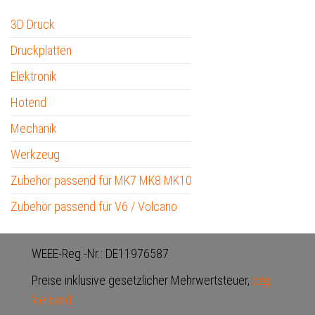
3D Druck
Druckplatten
Elektronik
Hotend
Mechanik
Werkzeug
Zubehör passend für MK7 MK8 MK10
Zubehör passend für V6 / Volcano
WEEE-Reg.-Nr.: DE11976587
Preise inklusive gesetzlicher Mehrwertsteuer,
zzgl.
Versand