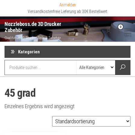
Zum
Anmelden
Inhalt
Versandkostenfreie Lieferung ab 30€ Bestellwert
springen
Nozzleboss.de 3D Drucker
0
Zubehör
Menü
Qualitative 3D Drucker Teile & Zubehör
Kategorien
45 grad
Einzelnes Ergebnis wird angezeigt