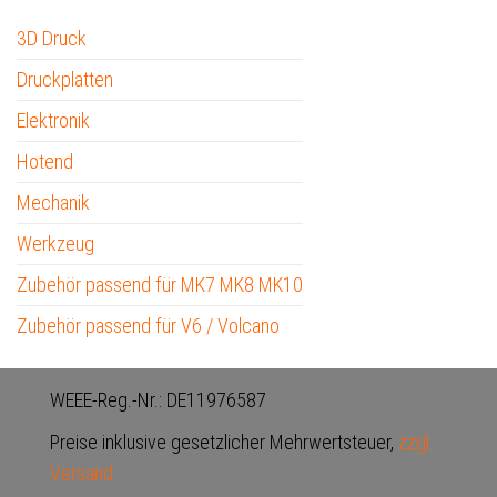
3D Druck
Druckplatten
Elektronik
Hotend
Mechanik
Werkzeug
Zubehör passend für MK7 MK8 MK10
Zubehör passend für V6 / Volcano
WEEE-Reg.-Nr.: DE11976587
Preise inklusive gesetzlicher Mehrwertsteuer,
zzgl.
Versand