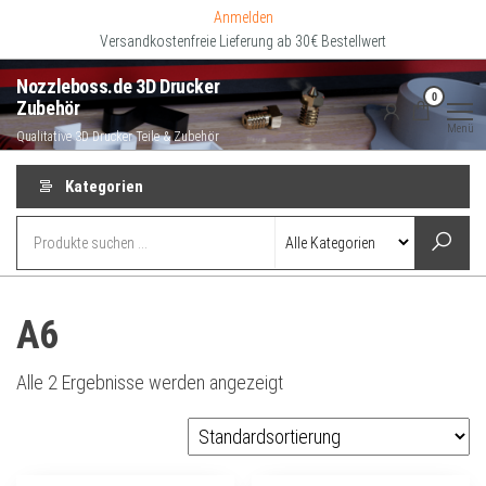
Zum
Anmelden
Inhalt
Versandkostenfreie Lieferung ab 30€ Bestellwert
springen
Nozzleboss.de 3D Drucker
0
Zubehör
Menü
Qualitative 3D Drucker Teile & Zubehör
Kategorien
A6
Alle 2 Ergebnisse werden angezeigt