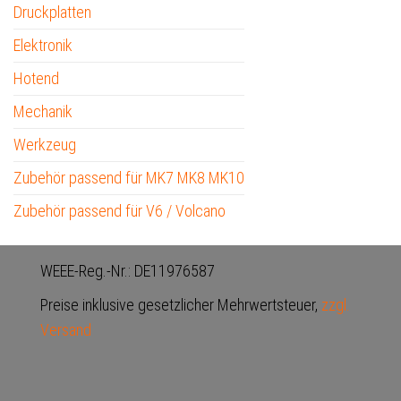
Druckplatten
Elektronik
Hotend
Mechanik
Werkzeug
Zubehör passend für MK7 MK8 MK10
Zubehör passend für V6 / Volcano
WEEE-Reg.-Nr.: DE11976587
Preise inklusive gesetzlicher Mehrwertsteuer,
zzgl.
Versand