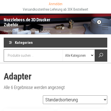
Zum
Anmelden
Inhalt
Versandkostenfreie Lieferung ab 30€ Bestellwert
springen
Nozzleboss.de 3D Drucker
0
Zubehör
Menü
Qualitative 3D Drucker Teile & Zubehör
Kategorien
Adapter
Alle 6 Ergebnisse werden angezeigt