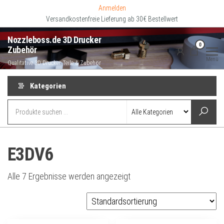
Zum
Anmelden
Inhalt
Versandkostenfreie Lieferung ab 30€ Bestellwert
springen
Nozzleboss.de 3D Drucker
0
Zubehör
Menü
Qualitative 3D Drucker Teile & Zubehör
Kategorien
E3DV6
Alle 7 Ergebnisse werden angezeigt