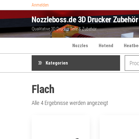
Zum
Anmelden
Inhalt
Nozzleboss.de 3D Drucker Zubehör
springen
Qualitative 3D Drucker Teile & Zubehör
Nozzles
Hotend
Heatbe
Kategorien
Flach
Alle 4 Ergebnisse werden angezeigt