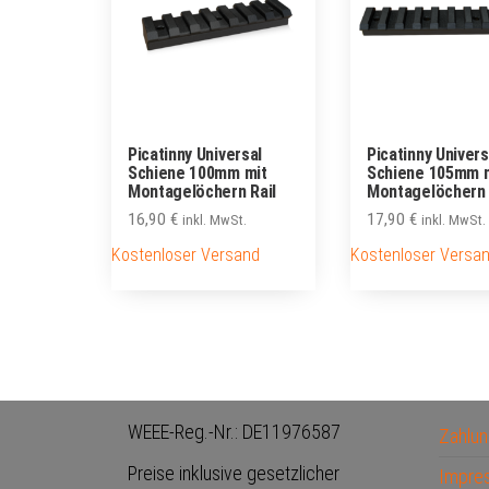
Picatinny Universal
Picatinny Univers
Schiene 100mm mit
Schiene 105mm 
Montagelöchern Rail
Montagelöchern 
16,90
€
17,90
€
inkl. MwSt.
inkl. MwSt.
Kostenloser Versand
Kostenloser Versa
WEEE-Reg.-Nr.: DE11976587
Zahlun
Preise inklusive gesetzlicher
Impre