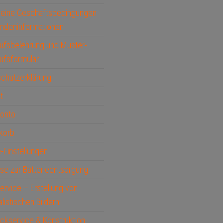
meine Geschäftsbedingungen
ndeninformationen
ufsbelehrung und Muster-
ufsformular
chutzerklärung
t
Konto
korb
-Einstellungen
se zur Batterieentsorgung
service – Erstellung von
alistischen Bildern
ckservice & Konstruktion