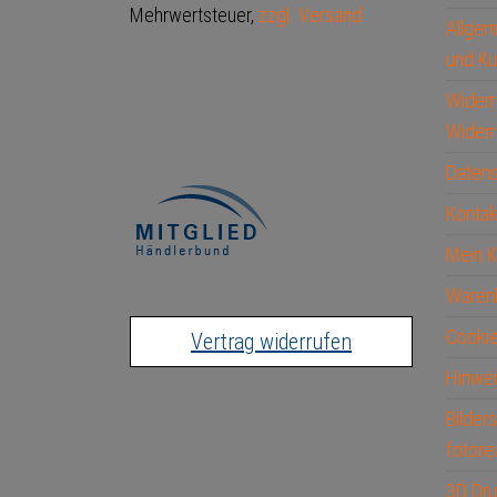
Mehrwertsteuer,
zzgl. Versand
Allge
und Ku
Widerr
Widerr
Datens
Kontak
Mein 
Waren
Cookie
Vertrag widerrufen
Hinwei
Bilder
fotore
3D Dru