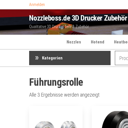
Zum
Anmelden
Inhalt
Nozzleboss.de 3D Drucker Zubehör
springen
Qualitative 3D Drucker Teile & Zubehör
Nozzles
Hotend
Heatbe
Kategorien
Führungsrolle
Alle 3 Ergebnisse werden angezeigt