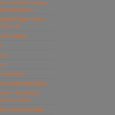
meine Geschäftsbedingungen
ndeninformationen
ufsbelehrung und Muster-
ufsformular
chutzerklärung
t
Konto
korb
-Einstellungen
se zur Batterieentsorgung
service – Erstellung von
alistischen Bildern
ckservice & Konstruktion