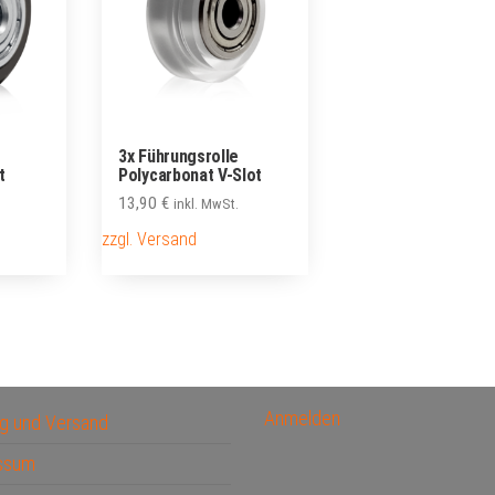
3x Führungsrolle
t
Polycarbonat V-Slot
13,90
€
inkl. MwSt.
zzgl. Versand
Anmelden
g und Versand
ssum