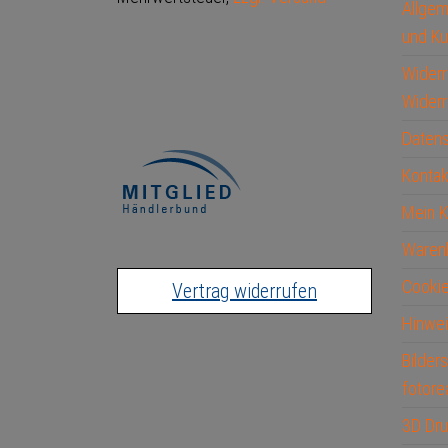
Allge
und Ku
Widerr
Widerr
Datens
Kontak
Mein 
Waren
Cookie
Vertrag widerrufen
Hinwei
Bilder
fotore
3D Dru