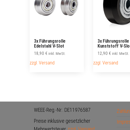
3x Führungsrolle
3x Führungsrolle
Edelstahl V-Slot
Kunststoff V-Slo
18,90
€
12,90
€
inkl. MwSt.
inkl. MwSt.
zzgl. Versand
zzgl. Versand
WEEE-Reg.-Nr.: DE11976587
Zahlun
Preise inklusive gesetzlicher
Impre
Mehrwertsteuer,
zzgl. Versand