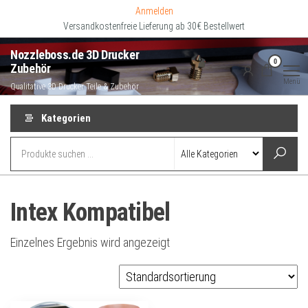
Zum
Anmelden
Inhalt
Versandkostenfreie Lieferung ab 30€ Bestellwert
springen
Nozzleboss.de 3D Drucker
0
Zubehör
Menü
Qualitative 3D Drucker Teile & Zubehör
Kategorien
Intex Kompatibel
Einzelnes Ergebnis wird angezeigt