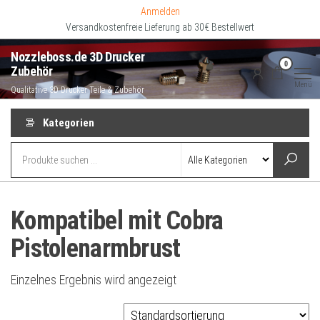
Zum
Anmelden
Inhalt
Versandkostenfreie Lieferung ab 30€ Bestellwert
springen
Nozzleboss.de 3D Drucker
0
Zubehör
Menü
Qualitative 3D Drucker Teile & Zubehör
Kategorien
Kompatibel mit Cobra
Pistolenarmbrust
Einzelnes Ergebnis wird angezeigt