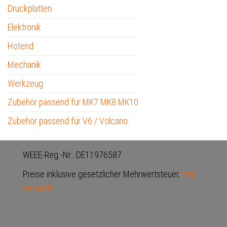
Druckplatten
Elektronik
Hotend
Mechanik
Werkzeug
Zubehör passend für MK7 MK8 MK10
Zubehör passend für V6 / Volcano
WEEE-Reg.-Nr.: DE11976587
Preise inklusive gesetzlicher Mehrwertsteuer,
zzgl.
Versand