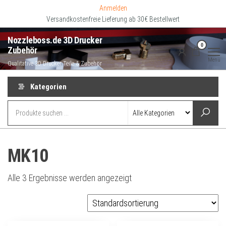
Zum
Anmelden
Inhalt
Versandkostenfreie Lieferung ab 30€ Bestellwert
springen
Nozzleboss.de 3D Drucker
0
Zubehör
Menü
Qualitative 3D Drucker Teile & Zubehör
Kategorien
MK10
Alle 3 Ergebnisse werden angezeigt