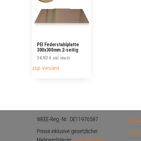
PEI Federstahlplatte
300x300mm 2-seitig
34,90
€
inkl. MwSt.
zzgl. Versand
WEEE-Reg.-Nr.: DE11976587
Zahlun
Preise inklusive gesetzlicher
Impre
Mehrwertsteuer,
zzgl. Versand