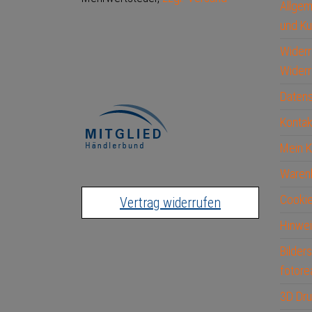
Allge
und Ku
Widerr
Widerr
Datens
Kontak
Mein 
Waren
Cookie
Vertrag widerrufen
Hinwei
Bilder
fotore
3D Dru