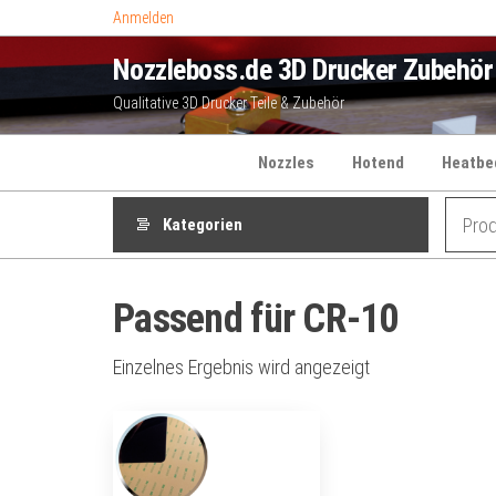
Zum
Anmelden
Inhalt
Nozzleboss.de 3D Drucker Zubehör
springen
Qualitative 3D Drucker Teile & Zubehör
Nozzles
Hotend
Heatbe
Kategorien
Passend für CR-10
Einzelnes Ergebnis wird angezeigt