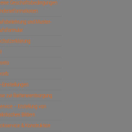
meine Geschäftsbedingungen
ndeninformationen
ufsbelehrung und Muster-
ufsformular
chutzerklärung
t
Konto
korb
-Einstellungen
se zur Batterieentsorgung
service – Erstellung von
alistischen Bildern
ckservice & Konstruktion