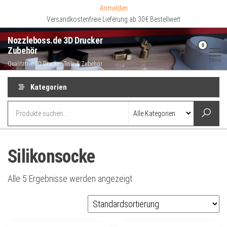
Zum
Anmelden
Inhalt
Versandkostenfreie Lieferung ab 30€ Bestellwert
springen
Nozzleboss.de 3D Drucker
0
Zubehör
Menü
Qualitative 3D Drucker Teile & Zubehör
Kategorien
Silikonsocke
Alle 5 Ergebnisse werden angezeigt