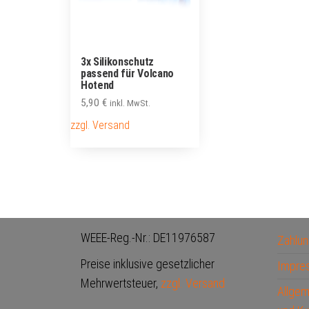
3x Silikonschutz
passend für Volcano
Hotend
5,90
€
inkl. MwSt.
zzgl. Versand
WEEE-Reg.-Nr.: DE11976587
Zahlun
Preise inklusive gesetzlicher
Impre
Mehrwertsteuer,
zzgl. Versand
Allge