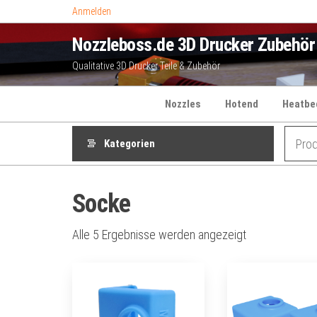
Zum
Anmelden
Inhalt
Nozzleboss.de 3D Drucker Zubehör
springen
Qualitative 3D Drucker Teile & Zubehör
Nozzles
Hotend
Heatbe
Kategorien
Socke
Alle 5 Ergebnisse werden angezeigt