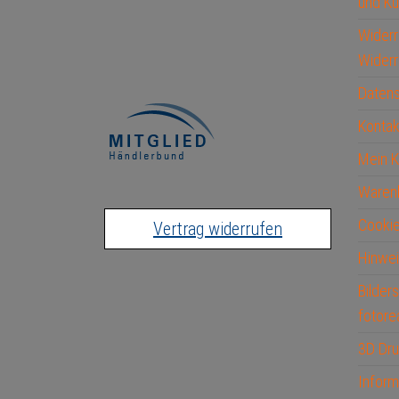
und Ku
Widerr
Widerr
Datens
Kontak
Mein 
Waren
Cookie
Vertrag widerrufen
Hinwei
Bilder
fotore
3D Dru
Inform