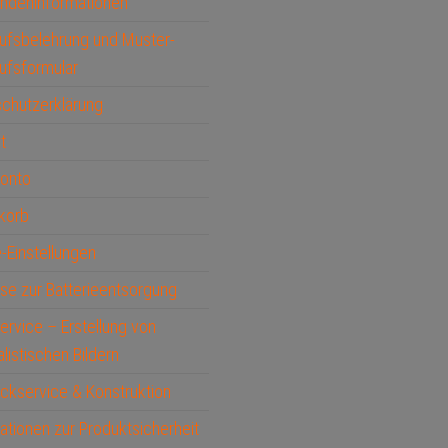
ndeninformationen
ufsbelehrung und Muster-
ufsformular
chutzerklärung
t
Konto
korb
-Einstellungen
se zur Batterieentsorgung
service – Erstellung von
alistischen Bildern
ckservice & Konstruktion
ationen zur Produktsicherheit