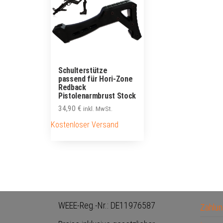
Schulterstütze
passend für Hori-Zone
Redback
Pistolenarmbrust Stock
34,90
€
inkl. MwSt.
Kostenloser Versand
WEEE-Reg.-Nr.: DE11976587
Zahlun