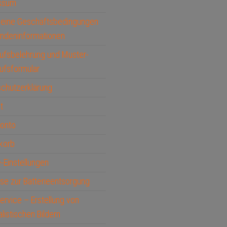
ssum
meine Geschäftsbedingungen
ndeninformationen
ufsbelehrung und Muster-
ufsformular
chutzerklärung
t
Konto
korb
-Einstellungen
se zur Batterieentsorgung
service – Erstellung von
alistischen Bildern