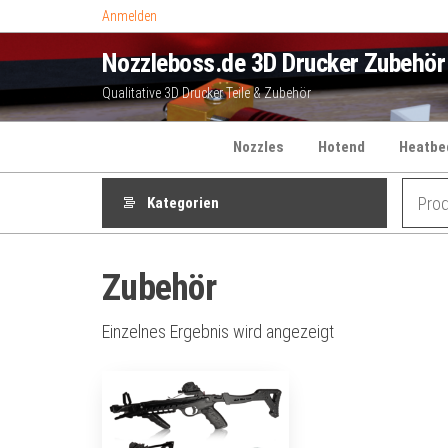
Zum
Anmelden
Inhalt
Nozzleboss.de 3D Drucker Zubehör
springen
Qualitative 3D Drucker Teile & Zubehör
Nozzles
Hotend
Heatbe
Kategorien
Zubehör
Einzelnes Ergebnis wird angezeigt