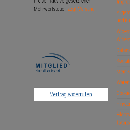
Preise inklusive gesetzlicher
Impre
Mehrwertsteuer,
zzgl. Versand
Allge
und Ku
Widerr
Widerr
Datens
Kontak
Mein 
Waren
Cookie
Vertrag widerrufen
Hinwei
Bilder
fotore