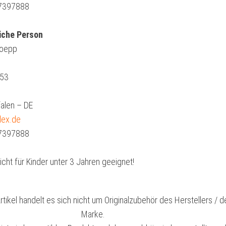
 7397888
iche Person
hoepp
 53
alen – DE
dex.de
 7397888
cht für Kinder unter 3 Jahren geeignet!
tikel handelt es sich nicht um Originalzubehör des Herstellers / d
Marke.