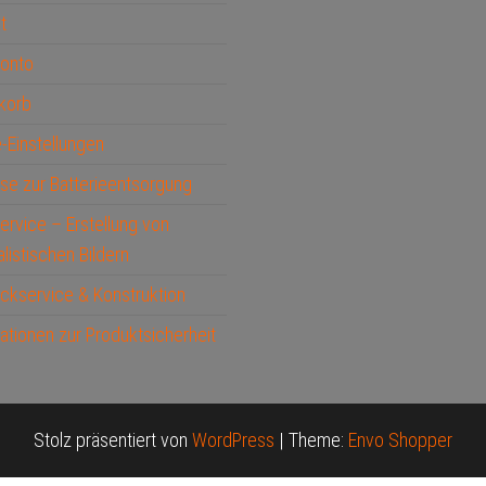
t
Konto
korb
-Einstellungen
se zur Batterieentsorgung
service – Erstellung von
alistischen Bildern
ckservice & Konstruktion
ationen zur Produktsicherheit
Stolz präsentiert von
WordPress
|
Theme:
Envo Shopper