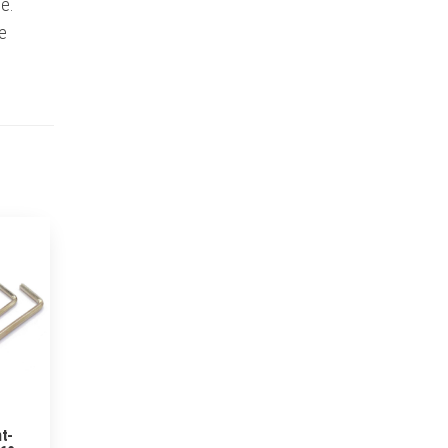
e.
ie
t-