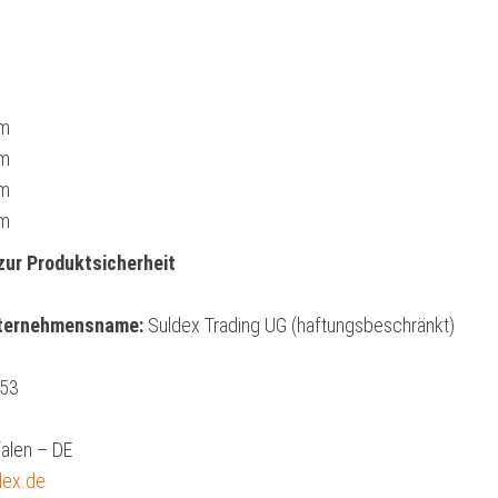
m
m
m
m
zur Produktsicherheit
nternehmensname:
Suldex Trading UG (haftungsbeschränkt)
 53
alen – DE
dex.de