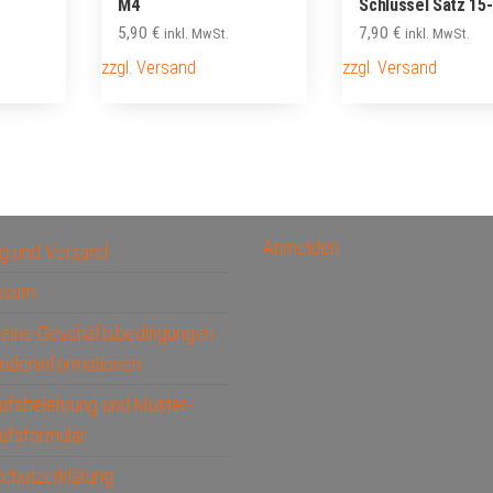
M4
Schlüssel Satz 15
5,90
€
7,90
€
inkl. MwSt.
inkl. MwSt.
zzgl. Versand
zzgl. Versand
Anmelden
g und Versand
ssum
meine Geschäftsbedingungen
ndeninformationen
ufsbelehrung und Muster-
ufsformular
chutzerklärung