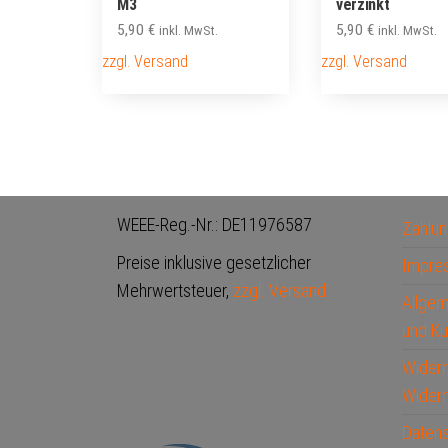
M3
verzinkt
5,90
€
5,90
€
inkl. MwSt.
inkl. MwSt.
zzgl. Versand
zzgl. Versand
WEEE-Reg.-Nr.: DE11976587
Zahlun
Preise inklusive gesetzlicher
Impre
Mehrwertsteuer,
zzgl. Versand
Allge
und Ku
Widerr
Widerr
Datens