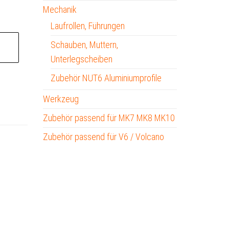
Mechanik
Laufrollen, Führungen
A
Schauben, Muttern,
l
Unterlegscheiben
t
Zubehör NUT6 Aluminiumprofile
e
r
Werkzeug
n
Zubehör passend für MK7 MK8 MK10
a
Zubehör passend für V6 / Volcano
t
i
v
e
: