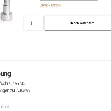
Zurücksetzen
Zylinderkopfschrauben
In den Warenkorb
M5
Menge
bung
pfschrauben M5
ängen zur Auswahl
skant