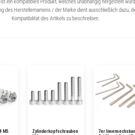
l ist ein kompatibles Produkt, welches unabhängig hergestellt wurd
g des Herstellernamens / der Marke dient ausschließlich dazu, d
Kompatibilität des Artikels zu beschreiben.
4 M5
Zylinderkopfschrauben
7er Innensechskan