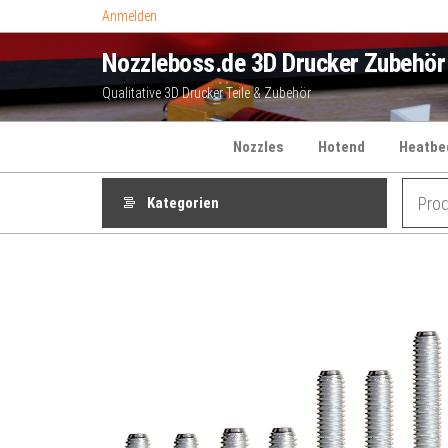
Zum
Anmelden
Inhalt
Nozzleboss.de 3D Drucker Zubehör
springen
Qualitative 3D Drucker Teile & Zubehör
Nozzles
Hotend
Heatbe
Kategorien