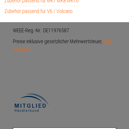
Zubehör passend für MK7 MK8 MK10
Zubehör passend für V6 / Volcano
WEEE-Reg.-Nr.: DE11976587
Preise inklusive gesetzlicher Mehrwertsteuer,
zzgl.
Versand