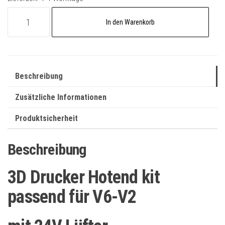
Hotend
A
In den Warenkorb
Kit
l
24V
t
inkl.
e
Lüfter
r
Beschreibung
passend
n
für
Zusätzliche Informationen
a
V6
t
Produktsicherheit
V2
i
Menge
v
Beschreibung
e
:
3D Drucker Hotend kit
passend für V6-V2