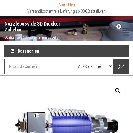
Zum
Anmelden
Inhalt
Versandkostenfreie Lieferung ab 30€ Bestellwert
springen
Nozzleboss.de 3D Drucker
0
Zubehör
Menü
Qualitative 3D Drucker Teile & Zubehör
Kategorien