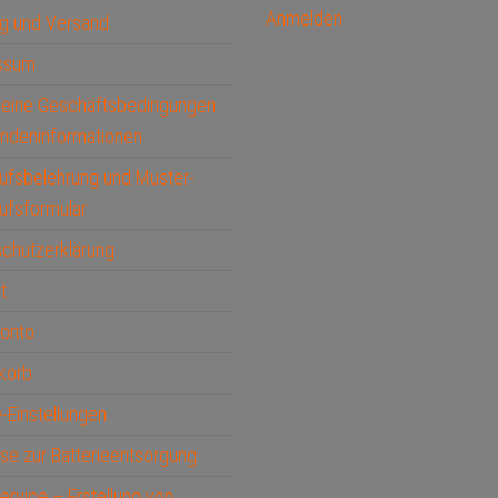
Anmelden
g und Versand
ssum
meine Geschäftsbedingungen
ndeninformationen
ufsbelehrung und Muster-
ufsformular
chutzerklärung
t
Konto
korb
-Einstellungen
se zur Batterieentsorgung
service – Erstellung von