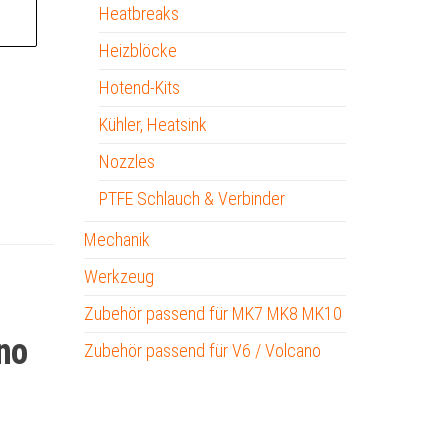
A
Heatbreaks
l
Heizblöcke
t
e
Hotend-Kits
r
Kühler, Heatsink
n
Nozzles
a
t
PTFE Schlauch & Verbinder
i
Mechanik
v
Werkzeug
e
:
Zubehör passend für MK7 MK8 MK10
no
Zubehör passend für V6 / Volcano