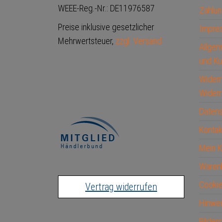
WEEE-Reg.-Nr.: DE11976587
Zahlun
Preise inklusive gesetzlicher
Impre
Mehrwertsteuer,
zzgl. Versand
Allge
und Ku
Widerr
Widerr
Datens
Kontak
Mein 
Waren
Cookie
Vertrag widerrufen
Hinwei
Bilder