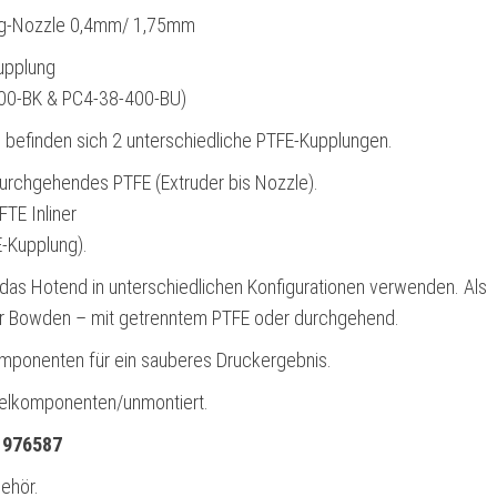
g-Nozzle 0,4mm/ 1,75mm
upplung
00-BK & PC4-38-400-BU)
 befinden sich 2 unterschiedliche PTFE-Kupplungen.
 durchgehendes PTFE
(Extruder bis Nozzle)
.
FTE Inliner
E-Kupplung)
.
 das Hotend in unterschiedlichen Konfigurationen verwenden. Als
er Bowden – mit getrenntem PTFE oder durchgehend.
ponenten für ein sauberes Druckergebnis.
nzelkomponenten/unmontiert.
1976587
behör.