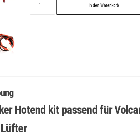
In den Warenkorb
Kit
12V
passend
für
Volcano
Menge
bung
ker Hotend kit passend für Volca
 Lüfter