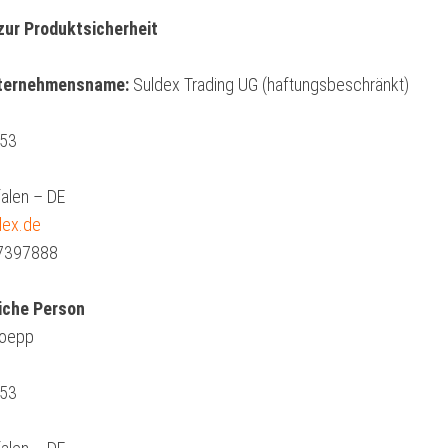
zur Produktsicherheit
nternehmensname:
Suldex Trading UG (haftungsbeschränkt)
 53
alen – DE
dex.de
 7397888
iche Person
hoepp
 53