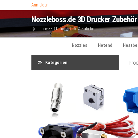
Zum
Anmelden
Inhalt
Nozzleboss.de 3D Drucker Zubehör
springen
Qualitative 3D Drucker Teile & Zubehör
Nozzles
Hotend
Heatbe
Kategorien