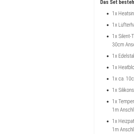
Das Set besteh
1x Heatsin
1x Lüfterh
1x Silent
30cm Ansc
1x Edelst
1x Heatblo
1x ca. 10
1x Silikon
1x Temper
1m Anschl
1x Heizpa
1m Anschl