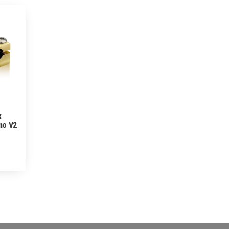
k
no V2