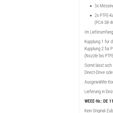
3x Messin
2x PTFE-K
(PC4-38-4
Im Lieferumfang
Kupplung 1 für
Kupplung 2 für P
(Nozzle bis PTF
Somit lässt sich
Direct-Drive od
Ausgewählte Kom
Lieferung in Ei
WEEE-Nr.: DE 1
Kein Original-Zu