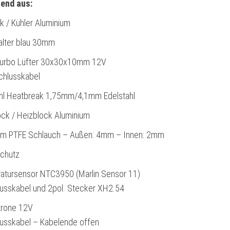
end aus:
k / Kühler Aluminium
alter blau 30mm
-Turbo Lüfter 30x30x10mm 12V
hlusskabel
ahl Heatbreak 1,75mm/4,1mm Edelstahl
ck / Heizblock Aluminium
cm PTFE Schlauch – Außen: 4mm – Innen: 2mm
schutz
atursensor NTC3950 (Marlin Sensor 11)
usskabel und 2pol. Stecker XH2.54
trone 12V
usskabel – Kabelende offen