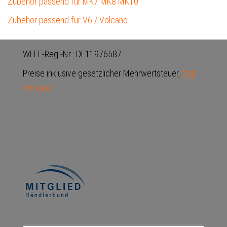
Zubehör passend für MK7 MK8 MK10
Zubehör passend für V6 / Volcano
WEEE-Reg.-Nr.: DE11976587
Preise inklusive gesetzlicher Mehrwertsteuer,
zzgl.
Versand