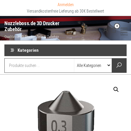
Zum
Anmelden
Inhalt
Versandkostenfreie Lieferung ab 30€ Bestellwert
springen
Nozzleboss.de 3D Drucker
0
Zubehör
Menü
Qualitative 3D Drucker Teile & Zubehör
Kategorien