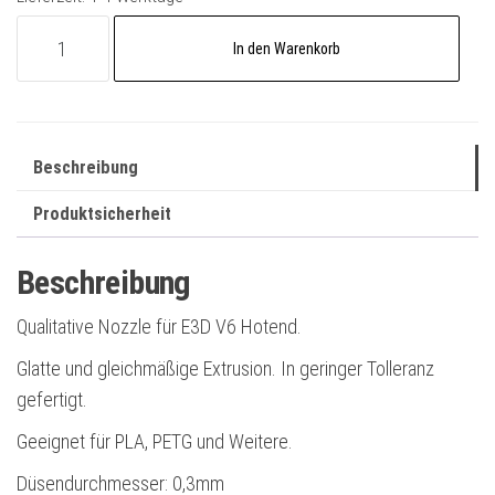
Nozzle
A
In den Warenkorb
passend
l
für
t
V6
e
0,3mm
r
Beschreibung
gehärteter
n
Stahl
Produktsicherheit
a
1,75
t
Beschreibung
Menge
i
v
Qualitative Nozzle für E3D V6 Hotend.
e
Glatte und gleichmäßige Extrusion. In geringer Tolleranz
:
gefertigt.
Geeignet für PLA, PETG und Weitere.
Düsendurchmesser: 0,3mm