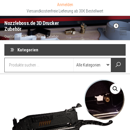
Zum
Anmelden
Inhalt
Versandkostenfreie Lieferung ab 30€ Bestellwert
springen
Nozzleboss.de 3D Drucker
0
Zubehör
Menü
Qualitative 3D Drucker Teile & Zubehör
Kategorien