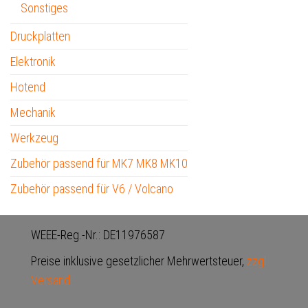
Sonstiges
Druckplatten
Elektronik
Hotend
Mechanik
Werkzeug
Zubehör passend für MK7 MK8 MK10
Zubehör passend für V6 / Volcano
WEEE-Reg.-Nr.: DE11976587
Preise inklusive gesetzlicher Mehrwertsteuer,
zzgl.
Versand