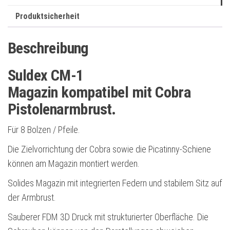
für
n
Corba
Produktsicherheit
a
Pistolenarmbrust
t
Beschreibung
Menge
i
v
Suldex CM-1
e
Magazin kompatibel mit Cobra
:
Pistolenarmbrust.
Für 8 Bolzen / Pfeile.
Die Zielvorrichtung der Cobra sowie die Picatinny-Schiene
können am Magazin montiert werden.
Solides Magazin mit integrierten Federn und stabilem Sitz auf
der Armbrust.
Sauberer FDM 3D Druck mit strukturierter Oberfläche. Die