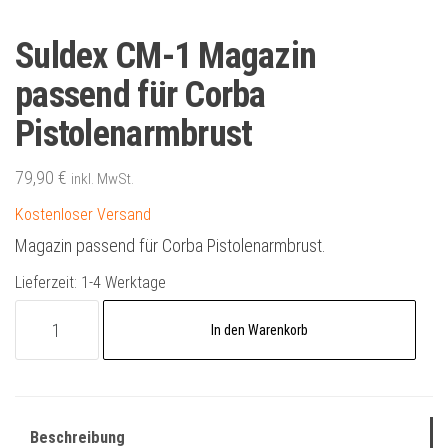
Suldex CM-1 Magazin
passend für Corba
Pistolenarmbrust
79,90
€
inkl. MwSt.
Kostenloser Versand
Magazin passend für Corba Pistolenarmbrust.
Lieferzeit:
1-4 Werktage
Suldex
A
In den Warenkorb
CM-
l
1
t
Magazin
e
passend
r
Beschreibung