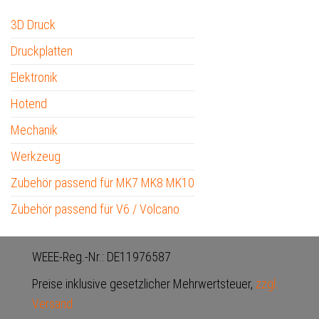
3D Druck
Druckplatten
Elektronik
Hotend
Mechanik
Werkzeug
Zubehör passend für MK7 MK8 MK10
Zubehör passend für V6 / Volcano
WEEE-Reg.-Nr.: DE11976587
Preise inklusive gesetzlicher Mehrwertsteuer,
zzgl.
Versand