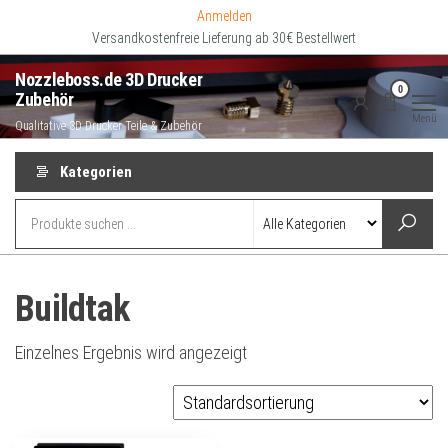
Zum
Anmelden
Inhalt
Versandkostenfreie Lieferung ab 30€ Bestellwert
springen
Nozzleboss.de 3D Drucker
0
Zubehör
Menü
Qualitative 3D Drucker Teile & Zubehör
Kategorien
Buildtak
Einzelnes Ergebnis wird angezeigt