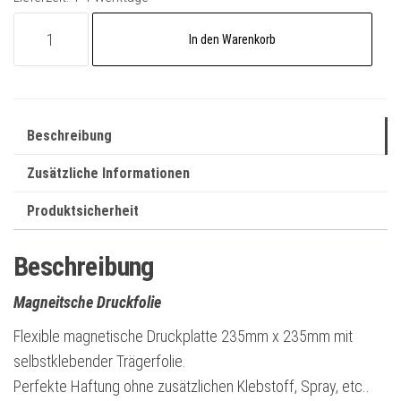
Dauerdruckplatte
A
In den Warenkorb
Flex
l
Druckplatte
t
235x235mm
e
Menge
r
Beschreibung
n
Zusätzliche Informationen
a
t
Produktsicherheit
i
v
Beschreibung
e
:
Magneitsche Druckfolie
Flexible magnetische Druckplatte 235mm x 235mm mit
selbstklebender Trägerfolie.
Perfekte Haftung ohne zusätzlichen Klebstoff, Spray, etc..