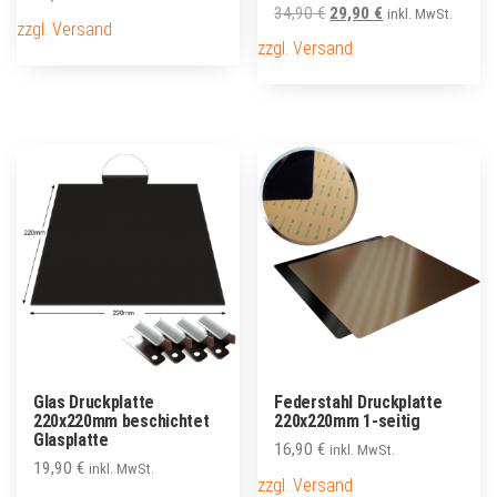
Ursprünglicher
Aktueller
34,90
€
29,90
€
inkl. MwSt.
zzgl. Versand
Preis
Preis
zzgl. Versand
war:
ist:
34,90 €
29,90 €.
Glas Druckplatte
Federstahl Druckplatte
220x220mm beschichtet
220x220mm 1-seitig
Glasplatte
16,90
€
inkl. MwSt.
19,90
€
inkl. MwSt.
zzgl. Versand