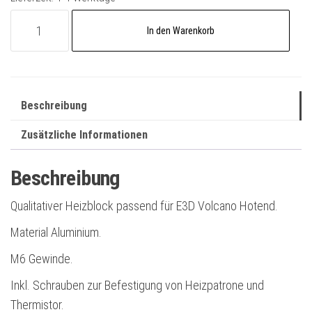
Heizblock
A
In den Warenkorb
passend
l
für
t
Volcano
e
Hotend
r
Beschreibung
Menge
n
Zusätzliche Informationen
a
t
Beschreibung
i
v
Qualitativer Heizblock passend für E3D Volcano Hotend.
e
Material Aluminium.
:
M6 Gewinde.
Inkl. Schrauben zur Befestigung von Heizpatrone und
Thermistor.