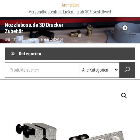
Zum
Anmelden
Inhalt
Versandkostenfreie Lieferung ab 30€ Bestellwert
springen
Nozzleboss.de 3D Drucker
0
Zubehör
Menü
Qualitative 3D Drucker Teile & Zubehör
Kategorien