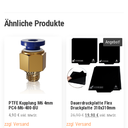
Ähnliche Produkte
Angebot!
PTFE Kupplung M6 4mm
Dauerdruckplatte Flex
PC4-M6-400-BU
Druckplatte 310x310mm
Ursprünglicher
Aktueller
4,90
€
26,90
€
19,90
€
inkl. MwSt.
inkl. MwSt.
Preis
Preis
zzgl. Versand
zzgl. Versand